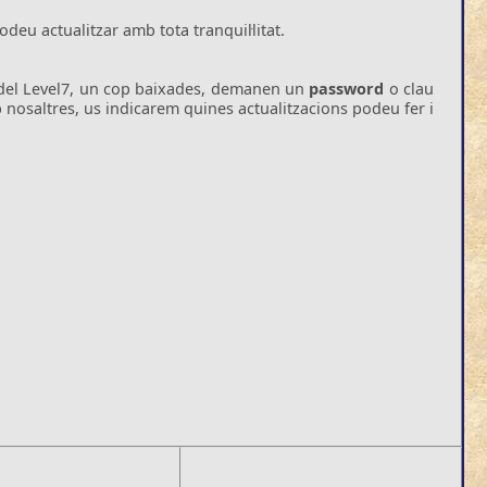
odeu actualitzar amb tota tranquil·litat.
ons del Level7, un cop baixades, demanen un
password
o clau
b nosaltres, us indicarem quines actualitzacions podeu fer i