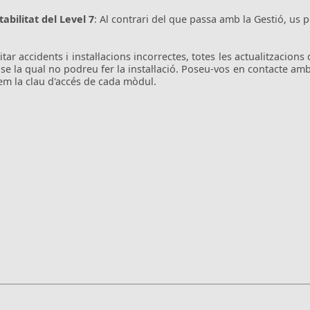
abilitat del Level 7
: Al contrari del que passa amb la Gestió, us p
vitar accidents i instal·lacions incorrectes, totes les actualitzaci
se la qual no podreu fer la instal·lació. Poseu-vos en contacte am
rem la clau d'accés de cada mòdul.