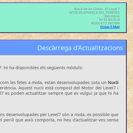
Balcó de les Clotes, 37 Local 7
08720-VILAFRANCA DEL PENEDES
Barcelona
Tel 93 8l4 l5 l4
Mòbil 61O 28O 899
Enviar E-Mail
Descàrrega d'Actualitzacions
7. Hi ha disponibles els següents mòduls:
rd com les fetes a mida, estan desenvolupades sota un
Nucli
iència. Aquest nucli està compost del Motor del Level7 i
el7 es poden actualitzar sempre que es vulgui ja que hi ha
ons desenvolupades per Level7 són a mida, es possible que
l perill que això comporta, no heu d'actualitzar-vos sense