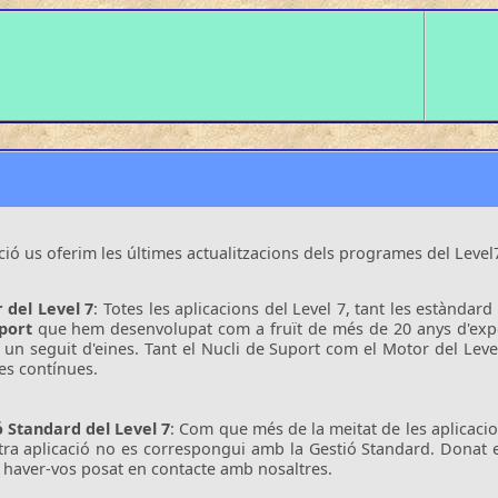
ció us oferim les últimes actualitzacions dels programes del Level
 del Level 7
: Totes les aplicacions del Level 7, tant les estànda
port
que hem desenvolupat com a fruït de més de 20 anys d'exper
 un seguit d'eines. Tant el Nucli de Suport com el Motor del Lev
es contínues.
ó Standard del Level 7
: Com que més de la meitat de les aplicaci
tra aplicació no es correspongui amb la Gestió Standard. Donat e
 haver-vos posat en contacte amb nosaltres.