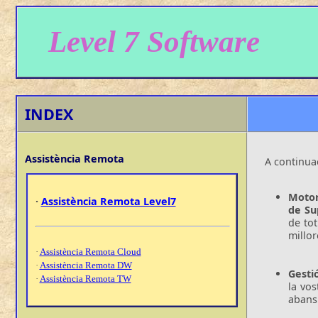
Level 7 Software
INDEX
Assistència Remota
A continua
Motor
·
Assistència Remota Level7
de Su
de tot
millor
·
Assistència Remota Cloud
·
Assistència Remota DW
Gesti
·
Assistència Remota TW
la vos
abans