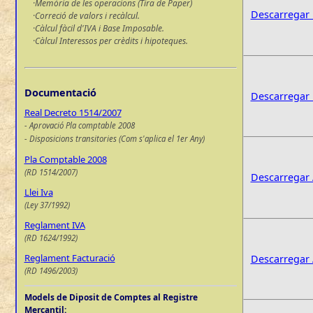
·Memòria de les operacions (Tira de Paper)
Descarregar 
·Correció de valors i recàlcul.
·Càlcul fàcil d'IVA i Base Imposable.
·Càlcul Interessos per crèdits i hipoteques.
Documentació
Descarregar N
Real Decreto 1514/2007
- Aprovació Pla comptable 2008
- Disposicions transitories (Com s'aplica el 1er Any)
Pla Comptable 2008
(RD 1514/2007)
Descarregar A
Llei Iva
(Ley 37/1992)
Reglament IVA
(RD 1624/1992)
Reglament Facturació
Descarregar A
(RD 1496/2003)
Models de Diposit de Comptes al Registre
Mercantil: